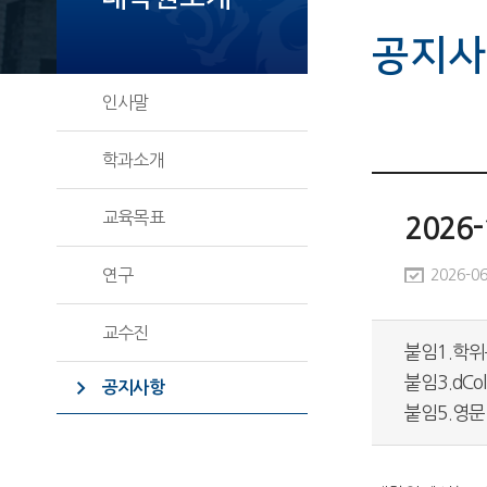
공지사
인사말
학과소개
교육목표
202
연구
2026-06
교수진
붙임1.학위
붙임3.dCo
공지사항
붙임5.영문