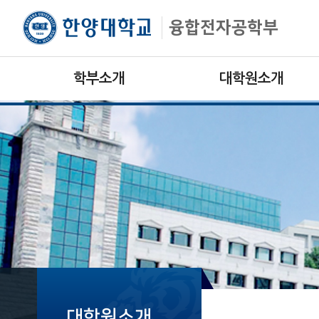
융합전자공학부
학부소개
대학원소개
인사말
인사말
학부소개
학과소개
교육목표
교육목표
행정직원
연구
찾아오시는길
교수진
공지사항
대학원소개