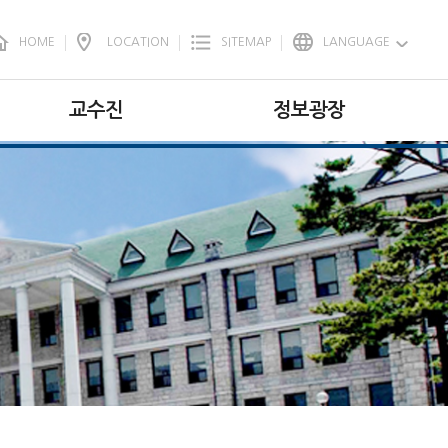
HOME
LOCATION
SITEMAP
LANGUAGE
KOR
ENG
교수진
정보광장
전임교수
학부소식
명예교수
학부공지
석좌교수
대학원공지
강의전담교수
취업정보