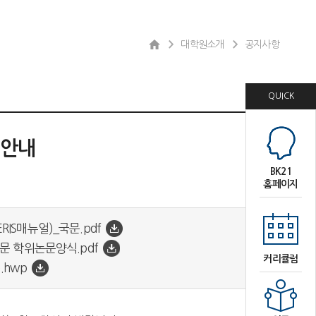
대학원소개
공지사항
QUICK
 안내
BK21
홈페이지
ERIS매뉴얼)_국문.pdf
문 학위논문양식.pdf
커리큘럼
.hwp